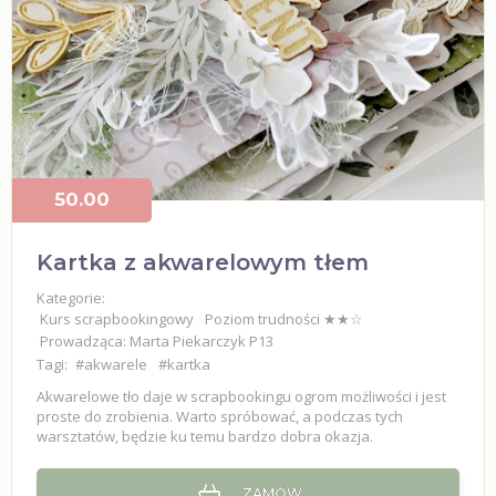
50.00
Kartka z akwarelowym tłem
Kategorie:
Kurs scrapbookingowy
Poziom trudności ★★☆
Prowadząca: Marta Piekarczyk P13
Tagi:
#akwarele
#kartka
Akwarelowe tło daje w scrapbookingu ogrom możliwości i jest
proste do zrobienia. Warto spróbować, a podczas tych
warsztatów, będzie ku temu bardzo dobra okazja.
ZAMÓW