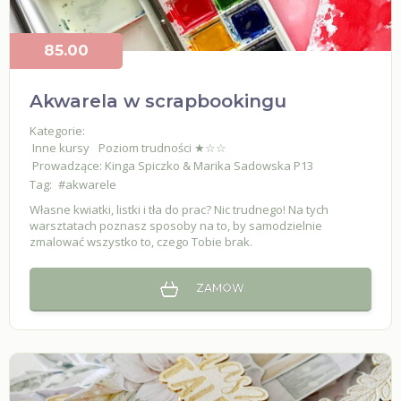
85.00
Akwarela w scrapbookingu
Kategorie:
Inne kursy
Poziom trudności ★☆☆
Prowadzące: Kinga Spiczko & Marika Sadowska P13
Tag:
#akwarele
Własne kwiatki, listki i tła do prac? Nic trudnego! Na tych
warsztatach poznasz sposoby na to, by samodzielnie
zmalować wszystko to, czego Tobie brak.
ZAMÓW