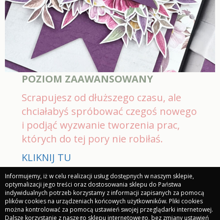
POZIOM ZAAWANSOWANY
Scrapujesz od dłuższego czasu, ale
chciałabyś spróbować czegoś nowego
i podjąć wyzwanie tworzenia prac,
których do tej pory nie robiłaś.
KLIKNIJ TU
Informujemy, iż w celu realizacji usług dostępnych w naszym sklepie,
optymalizacji jego treści oraz dostosowania sklepu do Państwa
indywidualnych potrzeb korzystamy z informacji zapisanych za pomocą
plików cookies na urządzeniach końcowych użytkowników. Pliki cookies
można kontrolować za pomocą ustawień swojej przeglądarki internetowej.
Dalsze korzystanie z naszego sklepu internetowego, bez zmiany ustawień