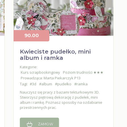
90.00
Kwieciste pudełko, mini
album i ramka
Kategorie:
Kurs scrapbookingowy
Poziom trudności ★★★
Prowadząca: Marta Piekarczyk P13
Tagi:
#3d
#album
#pudełko
#ramka
Nauczysz się pracy z bazami tekturkowymi 3D.
Stworzysz piętrową dekorację z pudełek, mini
album i ramkę. Poznasz sposoby na ozdabianie
przestrzennych prac.
ZAMÓW