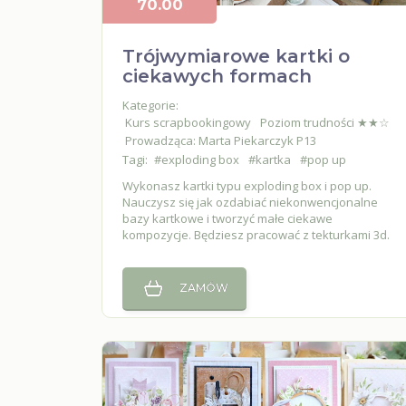
70.00
Trójwymiarowe kartki o
ciekawych formach
Kategorie:
Kurs scrapbookingowy
Poziom trudności ★★☆
Prowadząca: Marta Piekarczyk P13
Tagi:
#exploding box
#kartka
#pop up
Wykonasz kartki typu exploding box i pop up.
Nauczysz się jak ozdabiać niekonwencjonalne
bazy kartkowe i tworzyć małe ciekawe
kompozycje. Będziesz pracować z tekturkami 3d.
ZAMÓW